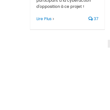
participant à la cyberaction
d'opposition à ce projet !
Lire Plus
37
Libérer un dau
pas à pas de l
envers les 