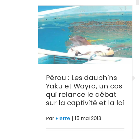
ins Yaku et
« Fermon
 relance le
delphinari
ivité et la
Manifestation à 
28 juin 
Pérou : Les dauphins
Yaku et Wayra, un cas
qui relance le débat
sur la captivité et la loi
Par
Pierre
|
15 mai 2013