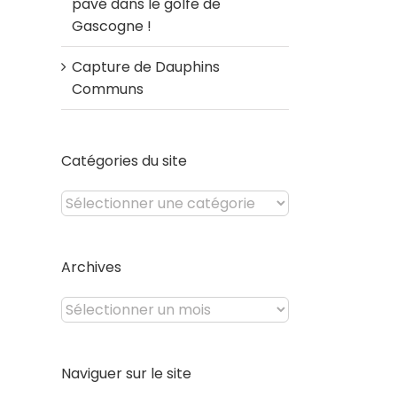
pavé dans le golfe de
Gascogne !
Capture de Dauphins
Communs
Catégories du site
Catégories
du
site
Archives
Archives
Naviguer sur le site