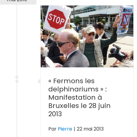
s les
ums » :
Bruxelles le
2013
« Fermons les
delphinariums » :
Manifestation à
Bruxelles le 28 juin
2013
Par
Pierre
|
22 mai 2013