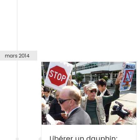
mars 2014
phin: guide
’activisme
dauphins
Libérer un dauphin: