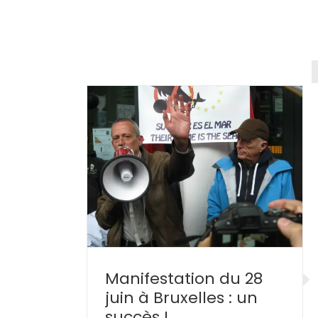
 28 juin à
 succès !
Manifestation du 28
juin à Bruxelles : un
succès !