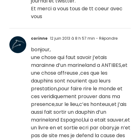
journal et twistter.
Et merci a vous tous de tt coeur avec
vous
corinne
12 juin 2013 à 8 h 57 min
- Répondre
bonjour,
une chose qui faut savoir j’etais
marainne d’un marineland a ANTIBES,et
une chose affreuse ,ces que les
dauphins sont nourient qua leurs
prestation,pour faire rire le monde et
ces veridiquement prouver dans ma
presence,sur le lieu,c’es honteux,et j’ais
aussi fait sortir un dauphin d’un
marineland Espagnol,lui a etait sauver,et
un livre en et sortie ecri par obary,je n’et
pas de site mes je defend la cause des