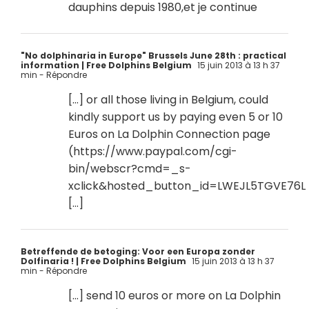
dauphins depuis 1980,et je continue
"No dolphinaria in Europe" Brussels June 28th : practical
information | Free Dolphins Belgium
15 juin 2013 à 13 h 37
min
- Répondre
[…] or all those living in Belgium, could
kindly support us by paying even 5 or 10
Euros on La Dolphin Connection page
(
https://www.paypal.com/cgi-
bin/webscr?cmd=_s-
xclick&hosted_button_id=LWEJL5TGVE76L 
[…]
Betreffende de betoging: Voor een Europa zonder
Dolfinaria ! | Free Dolphins Belgium
15 juin 2013 à 13 h 37
min
- Répondre
[…] send 10 euros or more on La Dolphin