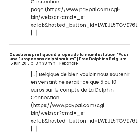
Connection
page (
https://www.paypal.com/cgi-
bin/webscr?cmd=_s-
xclick&hosted_button_id=LWEJL5TGVE76L 
[…]
Questions pratiques à propos de la manifestation "Pour
une Europe sans delphinarium" | Free Dolphins Belgium
15 juin 2013 à 13 h 38 min
- Répondre
[…] Belgique de bien vouloir nous soutenir
en versant ne serait-ce que 5 ou 10
euros sur le compte de La Dolphin
Connection
(
https://www.paypal.com/cgi-
bin/webscr?cmd=_s-
xclick&hosted_button_id=LWEJL5TGVE76L
[…]