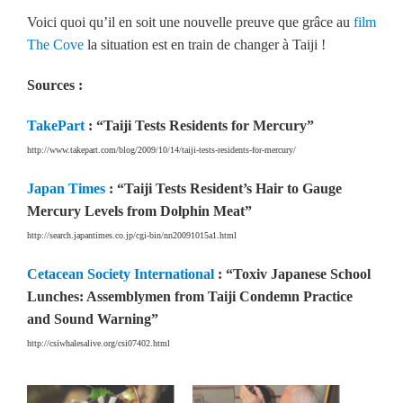
Voici quoi qu’il en soit une nouvelle preuve que grâce au
film
The Cove
la situation est en train de changer à Taiji !
Sources :
TakePart
: “Taiji Tests Residents for Mercury”
http://www.takepart.com/blog/2009/10/14/taiji-tests-residents-for-mercury/
Japan Times
: “Taiji Tests Resident’s Hair to Gauge
Mercury Levels from Dolphin Meat”
http://search.japantimes.co.jp/cgi-bin/nn20091015a1.html
Cetacean Society International
: “Toxiv Japanese School
Lunches: Assemblymen from Taiji Condemn Practice
and Sound Warning”
http://csiwhalesalive.org/csi07402.html