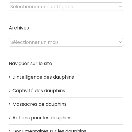
Catégories
du
site
Archives
Archives
Naviguer sur le site
L’intelligence des dauphins
Captivité des dauphins
Massacres de dauphins
Actions pour les dauphins
Documentaires sur les dauphins