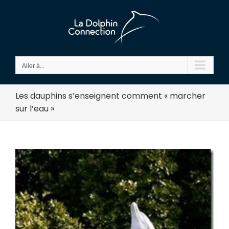
Passer
au
contenu
Aller à...
Les dauphins s’enseignent comment « marcher
sur l’eau »