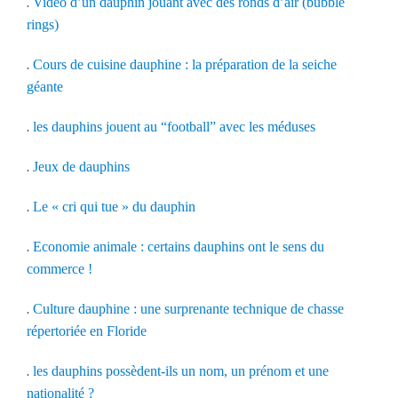
.
Video d’un dauphin jouant avec des ronds d’air (bubble
rings)
.
Cours de cuisine dauphine : la préparation de la seiche
géante
.
les dauphins jouent au “football” avec les méduses
.
Jeux de dauphins
.
Le « cri qui tue » du dauphin
.
Economie animale : certains dauphins ont le sens du
commerce !
.
Culture dauphine : une surprenante technique de chasse
répertoriée en Floride
.
les dauphins possèdent-ils un nom, un prénom et une
nationalité ?