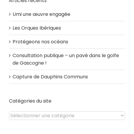
Articles récents
Umi une œuvre engagée
Les Orques Ibériques
Protégeons nos océans
Consultation publique – un pavé dans le golfe
de Gascogne !
Capture de Dauphins Communs
Catégories du site
Catégories
du
site