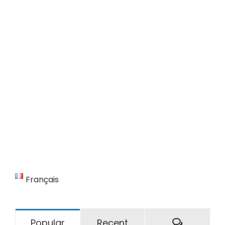
Français
Comment
Popular
Recent