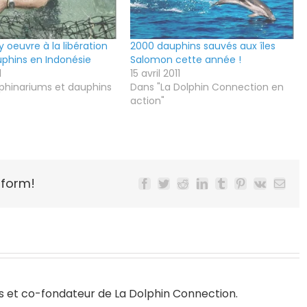
y oeuvre à la libération
2000 dauphins sauvés aux îles
phins en Indonésie
Salomon cette année !
1
15 avril 2011
phinariums et dauphins
Dans "La Dolphin Connection en
action"
tform!
Facebook
Twitter
Reddit
LinkedIn
Tumblr
Pinterest
Vk
Email
s
et co-fondateur de
La Dolphin Connection
.