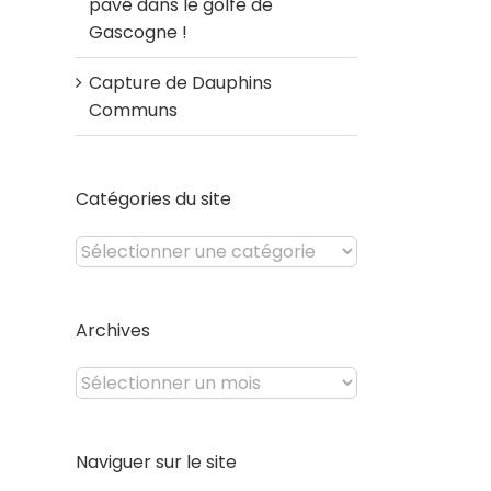
pavé dans le golfe de
Gascogne !
Capture de Dauphins
Communs
Catégories du site
Catégories
du
site
Archives
Archives
Naviguer sur le site