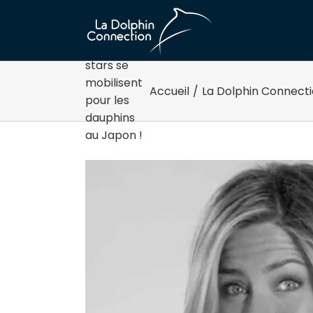
Passer
au
contenu
Vidéo : Les
stars se
mobilisent
Accueil
/
La Dolphin Connecti
pour les
dauphins
au Japon !