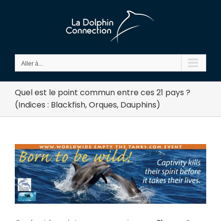
Passer
au
contenu
Aller à...
Quel est le point commun entre ces 21 pays ?
(Indices : Blackfish, Orques, Dauphins)