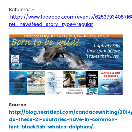
Bahamas –
https://www.facebook.com/events/6253793408716
ref_newsfeed_story_type=regular
Source :
http://blog.seattlepi.com/candacewhiting/2014
do-these-21-countries-have-in-common-
hint-blackfish-whales-dolphins/