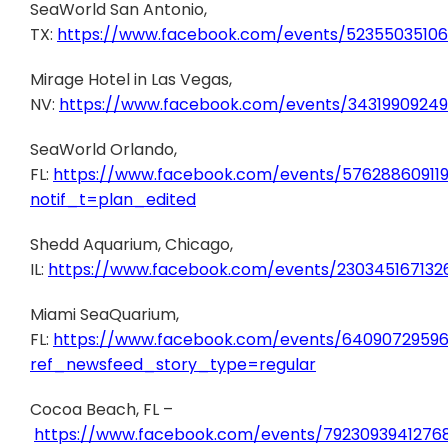
SeaWorld San Antonio,
TX:
https://www.facebook.com/events/5235503510
Mirage Hotel in Las Vegas,
NV:
https://www.facebook.com/events/34319909249
SeaWorld Orlando,
FL:
https://www.facebook.com/events/57628860911
notif_t=plan_edited
Shedd Aquarium, Chicago,
IL:
https://www.facebook.com/events/230345167132
Miami SeaQuarium,
FL:
https://www.facebook.com/events/6409072959
ref_newsfeed_story_type=regular
Cocoa Beach, FL –
https://www.facebook.com/events/7923093941276