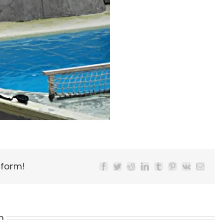
tform!
Facebook
Twitter
Reddit
LinkedIn
Tumblr
Pinterest
Vk
Email
m