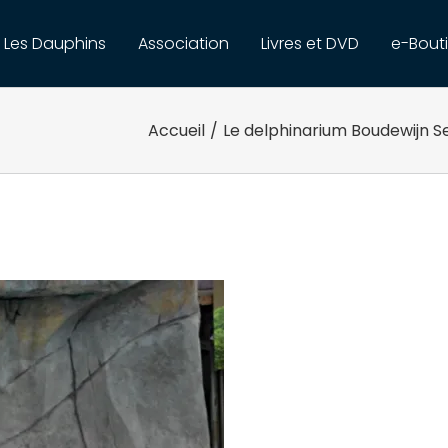
Les Dauphins
Association
Livres et DVD
e-Bout
Accueil
/
Le delphinarium Boudewijn S