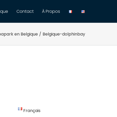
ique
Contact
À Propos
eapark en Belgique
/
Belgique-dolphinbay
Français