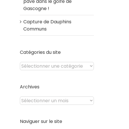
pavé dans le golfe de
Gascogne !
Capture de Dauphins
Communs
Catégories du site
Catégories
du
site
Archives
Archives
Naviguer sur le site