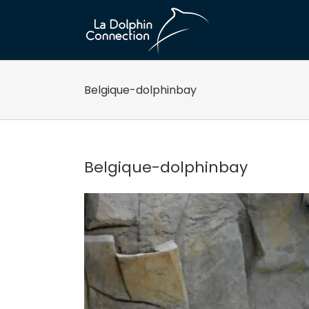
Passer
au
contenu
Belgique-dolphinbay
Belgique-dolphinbay