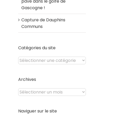
pavé dans le golfe de
Gascogne !
Capture de Dauphins
Communs
Catégories du site
Catégories
du
site
Archives
Archives
Naviguer sur le site