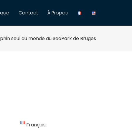
ique
Contact
À Propos
uphin seul au monde au SeaPark de Bruges
Français