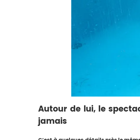
Autour de lui, le specta
jamais
C’est à quelques détails près le même