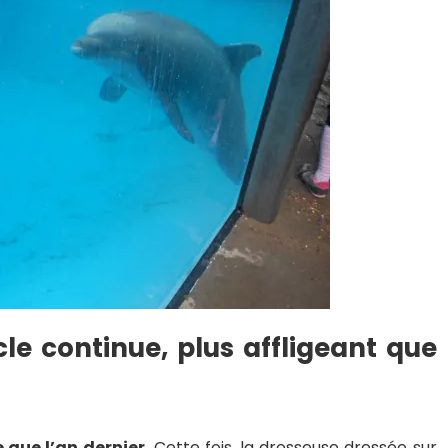
cle continue, plus affligeant que
 que l’an dernier.
Cette fois, la dresseuse dressée sur