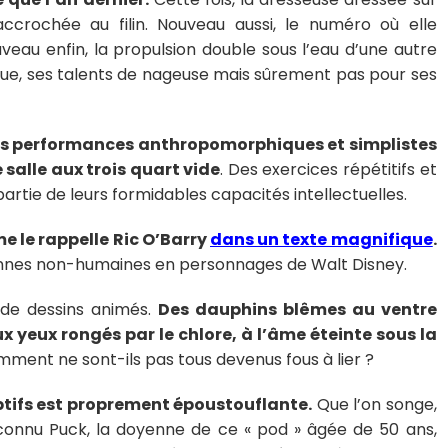
ccrochée au filin. Nouveau aussi, le numéro où elle
ouveau enfin, la propulsion double sous l’eau d’une autre
que, ses talents de nageuse mais sûrement pas pour ses
s performances anthropomorphiques et simplistes
salle aux trois quart vide
. Des exercices répétitifs et
partie de leurs formidables capacités intellectuelles.
me le rappelle Ric O’Barry
dans un texte magnifique
.
onnes non-humaines en personnages de Walt Disney.
 de dessins animés.
Des dauphins blêmes au ventre
ux yeux rongés par le chlore, à l’âme éteinte sous la
ent ne sont-ils pas tous devenus fous à lier ?
ptifs est proprement époustouflante.
Que l’on songe,
connu Puck, la doyenne de ce « pod » âgée de 50 ans,