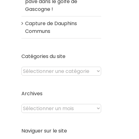
pavé dans le golfe de
Gascogne !
Capture de Dauphins
Communs
Catégories du site
Catégories
du
site
Archives
Archives
Naviguer sur le site