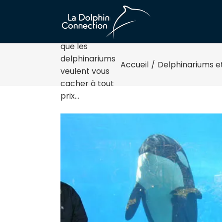
Passer
au
contenu
Ce SECRET
que les
delphinariums
Accueil
/
Delphinariums et
veulent vous
cacher à tout
prix…