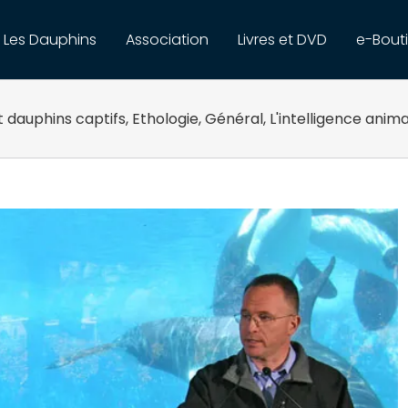
Les Dauphins
Association
Livres et DVD
e-Bout
 dauphins captifs
,
Ethologie
,
Général
,
L'intelligence anim