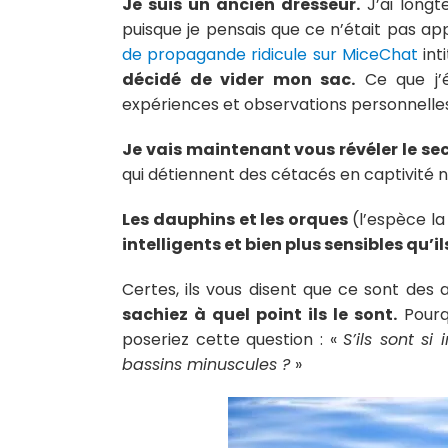
Je suis un ancien dresseur.
J’ai longt
puisque je pensais que ce n’était pas a
de propagande ridicule sur MiceChat
inti
décidé de vider mon sac.
Ce que j’é
expériences et observations personnelles
Je vais maintenant vous révéler le se
qui détiennent des cétacés en captivité 
Les dauphins et les orques
(l’espèce la
intelligents et bien plus sensibles qu’il
Certes, ils vous disent que ce sont des a
sachiez à quel point ils le sont.
Pourqu
poseriez cette question : «
S’ils sont si
bassins minuscules ?
»