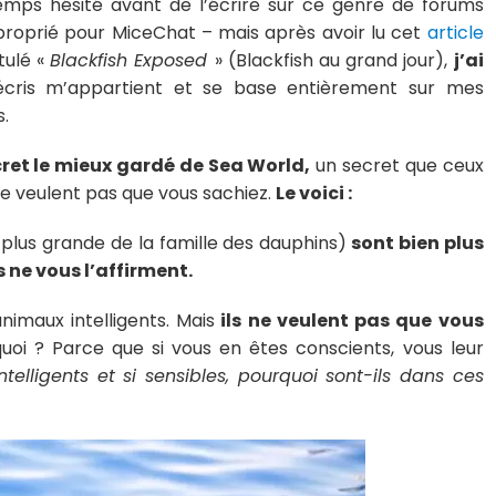
emps hésité avant de l’écrire sur ce genre de forums
pproprié pour MiceChat – mais après avoir lu cet
article
tulé «
Blackfish Exposed
» (Blackfish au grand jour),
j’ai
cris m’appartient et se base entièrement sur mes
.
cret le mieux gardé de Sea World,
un secret que ceux
ne veulent pas que vous sachiez.
Le voici :
 plus grande de la famille des dauphins)
sont bien plus
s ne vous l’affirment.
nimaux intelligents. Mais
ils ne veulent pas que vous
oi ? Parce que si vous en êtes conscients, vous leur
 intelligents et si sensibles, pourquoi sont-ils dans ces