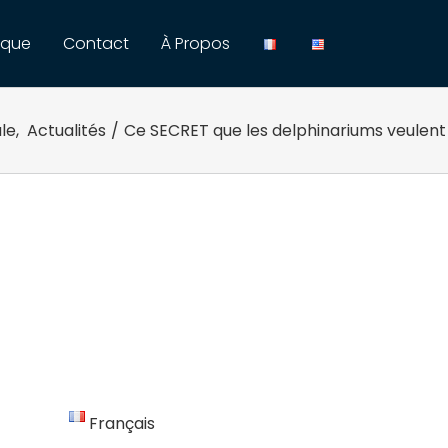
ique
Contact
À Propos
ale
,
Actualités
/
Ce SECRET que les delphinariums veulent 
Français