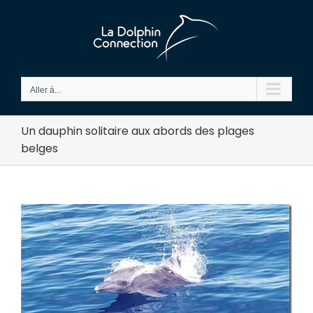
Passer
au
contenu
Aller à...
Un dauphin solitaire aux abords des plages
belges