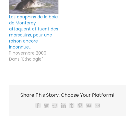
Les dauphins de la baie
de Monterey
attaquent et tuent des
marsouins, pour une
raison encore
inconnue…
11 novembre 2009
Dans "Ethologie"
Share This Story, Choose Your Platform!
Facebook
Twitter
Reddit
LinkedIn
Tumblr
Pinterest
Vk
Email