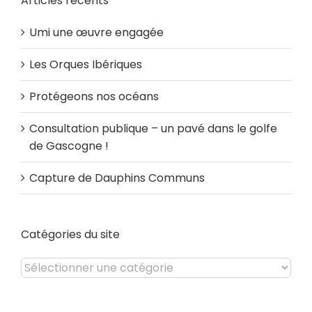
Articles récents
Umi une œuvre engagée
Les Orques Ibériques
Protégeons nos océans
Consultation publique – un pavé dans le golfe
de Gascogne !
Capture de Dauphins Communs
Catégories du site
Catégories
du
site