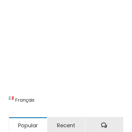
Français
Comment
Popular
Recent