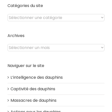
Catégories du site
Catégories
du
site
Archives
Archives
Naviguer sur le site
L’intelligence des dauphins
Captivité des dauphins
Massacres de dauphins
Actions pour les dauphins