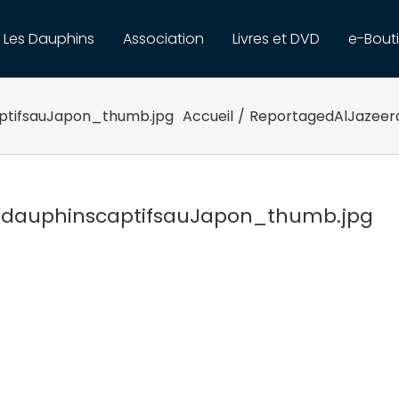
Les Dauphins
Association
Livres et DVD
e-Bout
aptifsauJapon_thumb.jpg
Accueil
/
ReportagedAlJazeera
esdauphinscaptifsauJapon_thumb.jpg