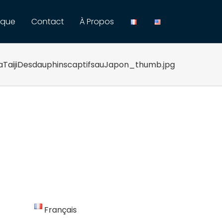
ique
Contact
À Propos
TaijiDesdauphinscaptifsauJapon_thumb.jpg
Français