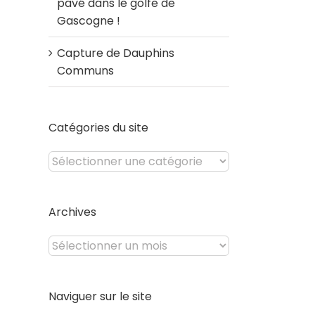
pavé dans le golfe de
Gascogne !
Capture de Dauphins
Communs
Catégories du site
Catégories
du
site
Archives
Archives
Naviguer sur le site