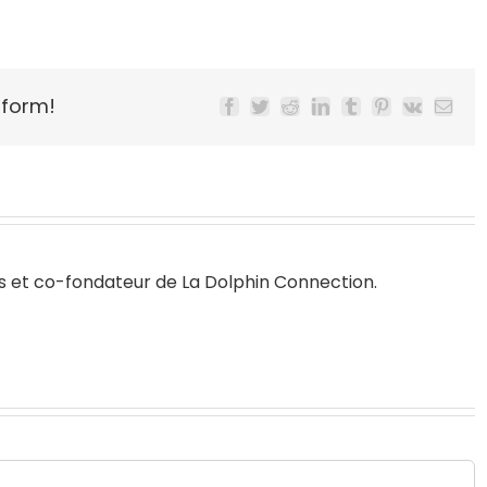
tform!
Facebook
Twitter
Reddit
LinkedIn
Tumblr
Pinterest
Vk
Email
s
et co-fondateur de
La Dolphin Connection
.