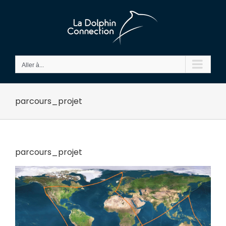
Passer
au
contenu
Aller à...
parcours_projet
parcours_projet