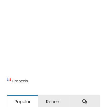
Français
Comment
Popular
Recent