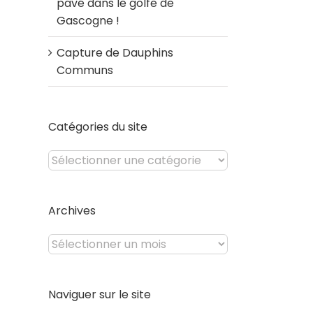
pavé dans le golfe de
Gascogne !
Capture de Dauphins
Communs
Catégories du site
Catégories
du
site
Archives
Archives
Naviguer sur le site