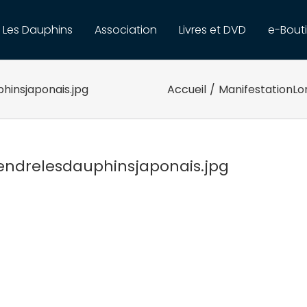
Les Dauphins
Association
Livres et DVD
e-Bout
hinsjaponais.jpg
Accueil
/
ManifestationLo
endrelesdauphinsjaponais.jpg