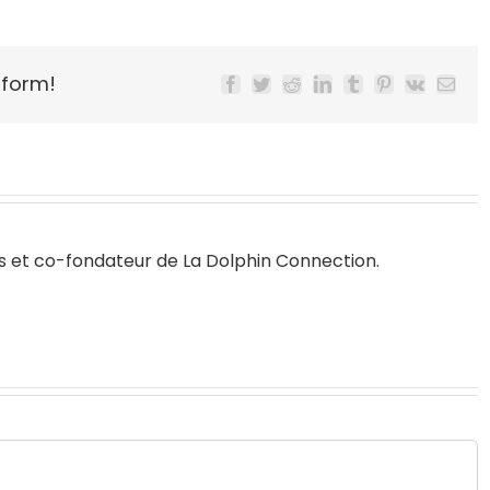
tform!
Facebook
Twitter
Reddit
LinkedIn
Tumblr
Pinterest
Vk
Email
s
et co-fondateur de
La Dolphin Connection
.