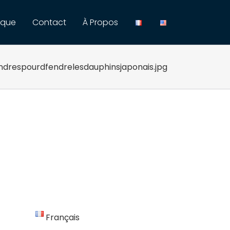
ique
Contact
À Propos
ndrespourdfendrelesdauphinsjaponais.jpg
Français