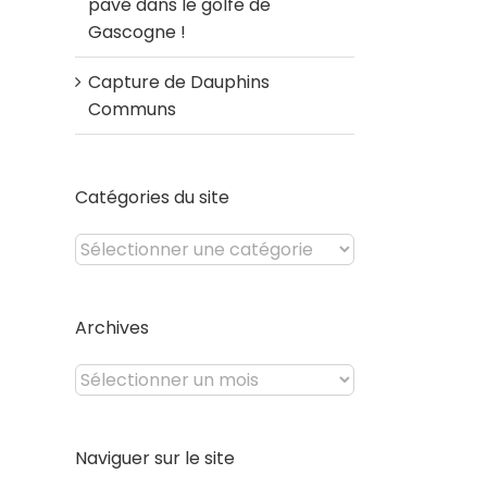
pavé dans le golfe de
Gascogne !
Capture de Dauphins
Communs
Catégories du site
Catégories
du
site
Archives
Archives
Naviguer sur le site