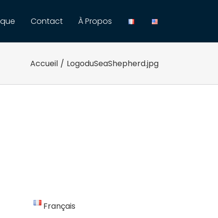
ique
Contact
À Propos
Accueil
/
LogoduSeaShepherd.jpg
Français