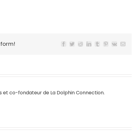
tform!
Facebook
Twitter
Reddit
LinkedIn
Tumblr
Pinterest
Vk
Email
s
et co-fondateur de
La Dolphin Connection
.