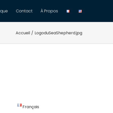
ique
Contact
À Propos
Accueil
/
LogoduSeaShepherd.jpg
Français