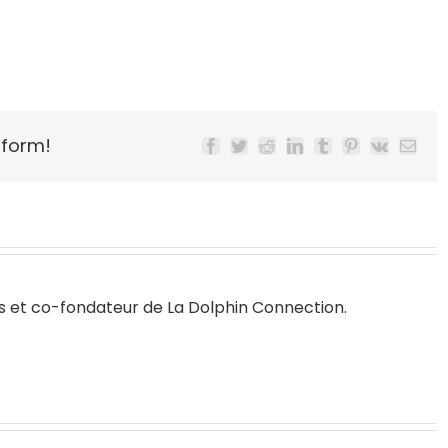
tform!
Facebook
Twitter
Reddit
LinkedIn
Tumblr
Pinterest
Vk
Email
s
et co-fondateur de
La Dolphin Connection
.