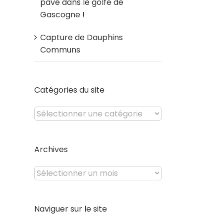
pavé dans le golfe de
Gascogne !
Capture de Dauphins
Communs
Catégories du site
Catégories
du
site
Archives
Archives
Naviguer sur le site