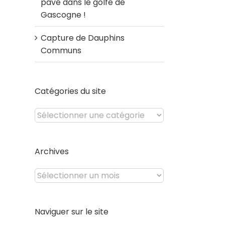
pavé dans le golfe de
Gascogne !
Capture de Dauphins
Communs
Catégories du site
Catégories
du
site
Archives
Archives
Naviguer sur le site