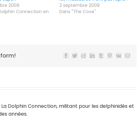
bre 2009
2 septembre 2009
Dolphin Connection en
Dans "The Cove"
tform!
Facebook
Twitter
Reddit
LinkedIn
Tumblr
Pinterest
Vk
Email
La Dolphin Connection, militant pour les delphinidés et
 des années.