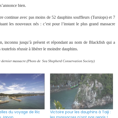
a s’annonce bien.
cre continue avec pas moins de 52 dauphins souffleurs (Tursiops) et 7
uant les nouveaux nés : c’est pour l’instant le plus grand massacre
n, inconnu jusqu’à présent et répondant au nom de Blackfish qui a
s toutefois réussir à libérer le moindre dauphins.
le dernier massacre (Photo de Sea Shepherd Conservation Society)
lles du voyage de Ric
Victoire pour les dauphins à Taiji :
u Japon
les massacres n’ont pas repris !