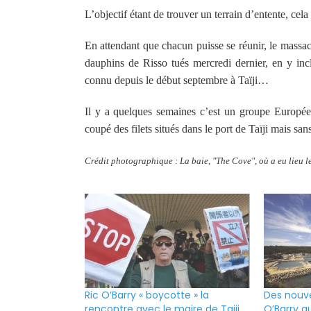
L’objectif étant de trouver un terrain d’entente, cel
En attendant que chacun puisse se réunir, le massa
dauphins de Risso tués mercredi dernier, en y incl
connu depuis le début septembre à Taïji…
Il y a quelques semaines c’est un groupe Europée
coupé des filets situés dans le port de Taïji mais san
Crédit photographique : La baie, "The Cove", où a eu lieu 
Ric O’Barry « boycotte » la
Des nouve
rencontre avec le maire de Taiji
O’Barry a