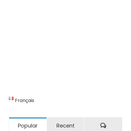
Français
Comment
Popular
Recent