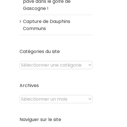
pavé dans le golfe de
Gascogne !
Capture de Dauphins
Communs
Catégories du site
Catégories
du
site
Archives
Archives
Naviguer sur le site