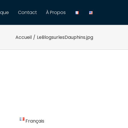
ique
Contact
À Propos
Accueil
/
LeBlogsurlesDauphins.jpg
Français