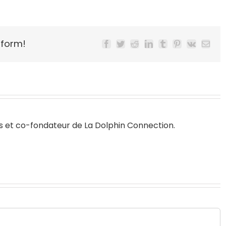
tform!
Facebook
Twitter
Reddit
LinkedIn
Tumblr
Pinterest
Vk
Email
s
et co-fondateur de
La Dolphin Connection
.