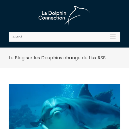
Passer
au
contenu
Aller à...
Le Blog sur les Dauphins change de flux RSS