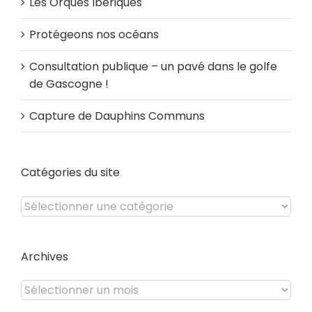
Les Orques Ibériques
Protégeons nos océans
Consultation publique – un pavé dans le golfe
de Gascogne !
Capture de Dauphins Communs
Catégories du site
Catégories
du
site
Archives
Archives