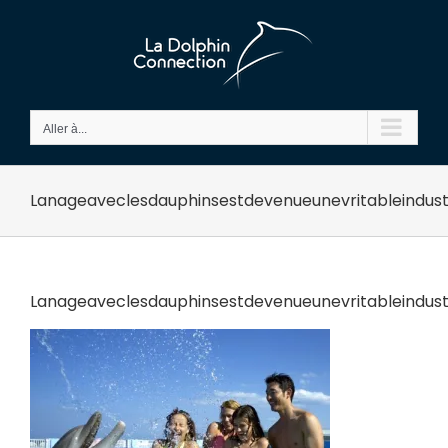
Passer
au
contenu
Aller à...
Lanageaveclesdauphinsestdevenueunevritableindust
Lanageaveclesdauphinsestdevenueunevritableindust