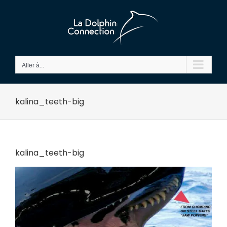
Passer
au
contenu
Aller à...
kalina_teeth-big
kalina_teeth-big