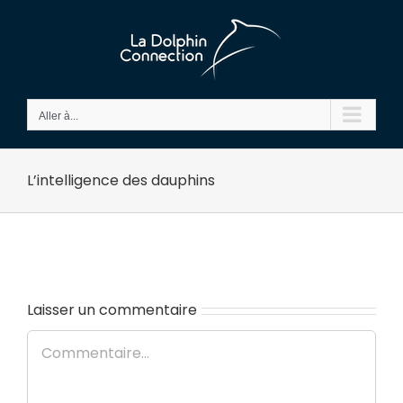
Passer
au
contenu
Aller à...
L’intelligence des dauphins
Laisser un commentaire
Commentaire