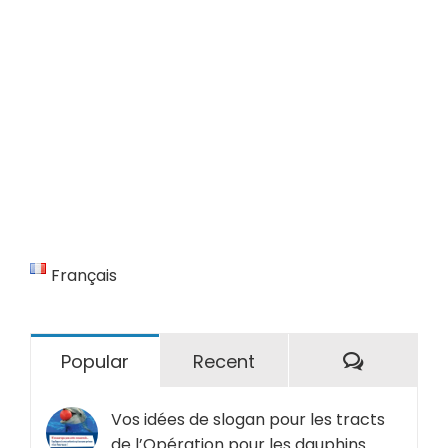
Français
Comment
Popular
Recent
Vos idées de slogan pour les tracts
de l’Opération pour les dauphins