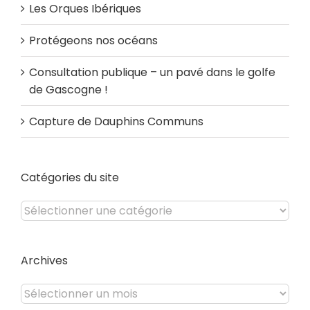
Les Orques Ibériques
Protégeons nos océans
Consultation publique – un pavé dans le golfe
de Gascogne !
Capture de Dauphins Communs
Catégories du site
Catégories
du
site
Archives
Archives