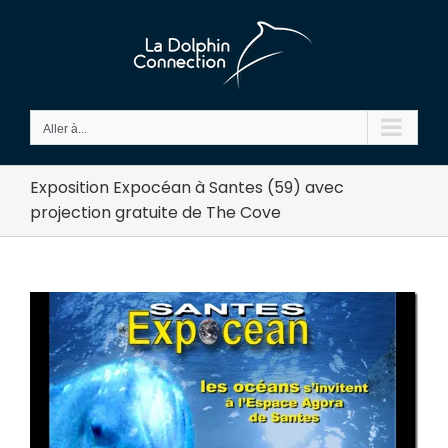
Passer
au
contenu
Aller à...
Exposition Expocéan à Santes (59) avec
projection gratuite de The Cove