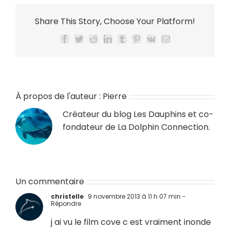
Share This Story, Choose Your Platform!
Facebook
Twitter
Reddit
LinkedIn
Tumblr
Pinterest
Vk
Email
À propos de l'auteur :
Pierre
Créateur du blog
Les Dauphins
et co-
fondateur de
La Dolphin Connection
.
Un commentaire
christelle
9 novembre 2013 à 11 h 07 min
-
Répondre
j ai vu le film cove c est vraiment inonde