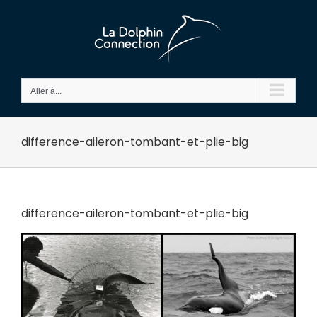
Passer
au
contenu
Aller à...
difference-aileron-tombant-et-plie-big
difference-aileron-tombant-et-plie-big