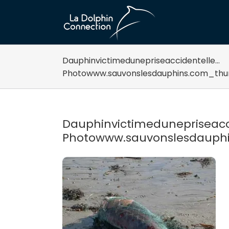
Passer
au
contenu
Dauphinvictimedunepriseaccidentelle…
Photowww.sauvonslesdauphins.com_thu
Dauphinvictimedunepriseacc
Photowww.sauvonslesdauph