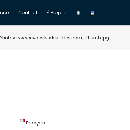
ique
Contact
À Propos
e…Photowww.sauvonslesdauphins.com_thumb.jpg
Français