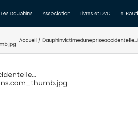
Les Dauphins
Association
Livres et DVD
e-Bout
Accueil
/
Dauphinvictimedunepriseaccidentell
mb.jpg
identelle…
ins.com_thumb.jpg