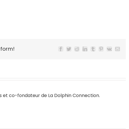
tform!
Facebook
Twitter
Reddit
LinkedIn
Tumblr
Pinterest
Vk
Email
s
et co-fondateur de
La Dolphin Connection
.