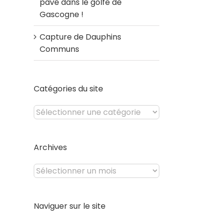
pavé dans le golfe de
Gascogne !
Capture de Dauphins
Communs
Catégories du site
Catégories
du
site
Archives
Archives
Naviguer sur le site