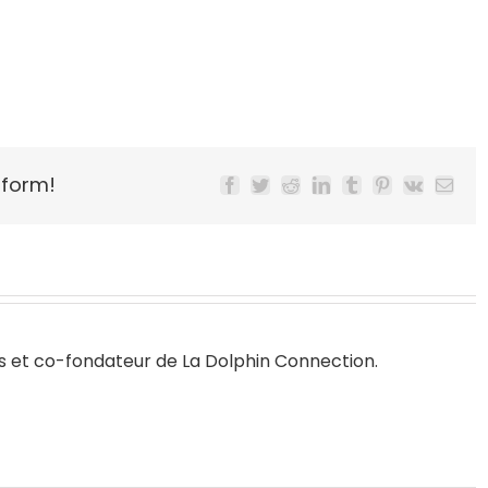
tform!
Facebook
Twitter
Reddit
LinkedIn
Tumblr
Pinterest
Vk
Email
s
et co-fondateur de
La Dolphin Connection
.