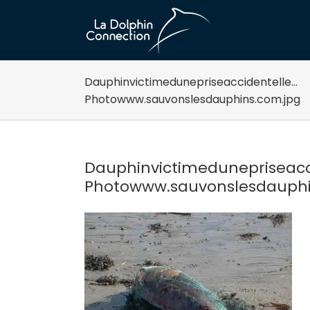
Passer
au
contenu
Dauphinvictimedunepriseaccidentelle…
Photowww.sauvonslesdauphins.com.jpg
Dauphinvictimedunepriseacc
Photowww.sauvonslesdauphi