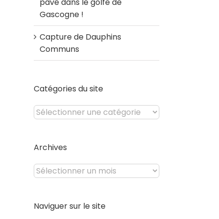
pavé dans le golfe de
Gascogne !
Capture de Dauphins
Communs
Catégories du site
Catégories
du
site
Archives
Archives
Naviguer sur le site