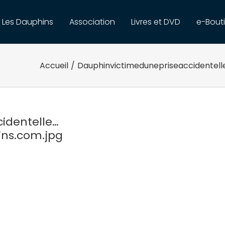
Les Dauphins
Association
Livres et DVD
e-Bout
Accueil
/
Dauphinvictimedunepriseaccidentel
identelle…
ns.com.jpg