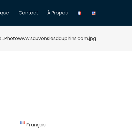
ique
Contact
À Propos
le…Photowww.sauvonslesdauphins.com.jpg
Français