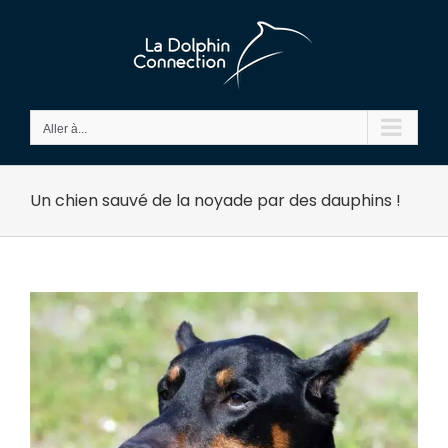
Passer
au
contenu
Aller à...
Un chien sauvé de la noyade par des dauphins !