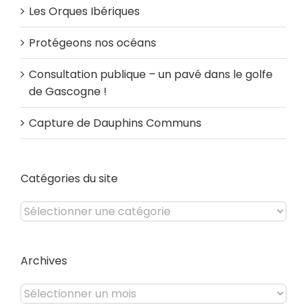
Les Orques Ibériques
Protégeons nos océans
Consultation publique – un pavé dans le golfe
de Gascogne !
Capture de Dauphins Communs
Catégories du site
Catégories
du
site
Archives
Archives