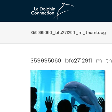
Passer
au
contenu
359995060_bfc27129f1_m_thumb.jpg
359995060_bfc27129f1_m_t