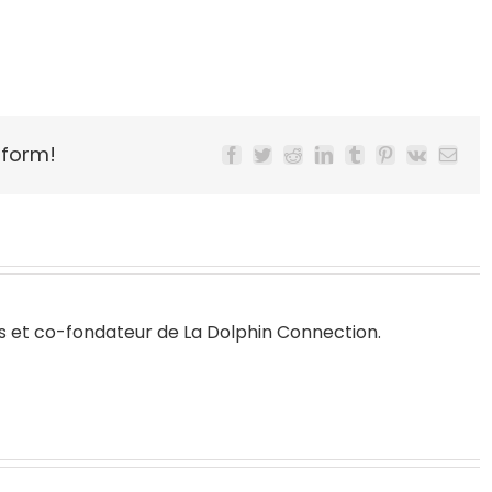
tform!
Facebook
Twitter
Reddit
LinkedIn
Tumblr
Pinterest
Vk
Email
s
et co-fondateur de
La Dolphin Connection
.