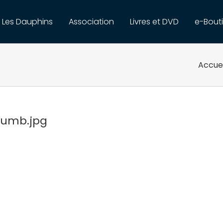
Les Dauphins
Association
Livres et DVD
e-Bout
Accuei
humb.jpg