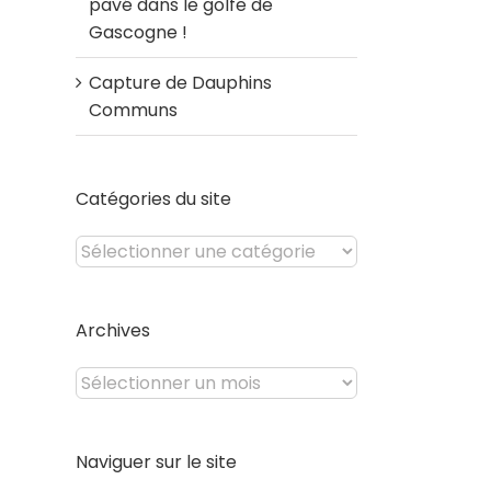
pavé dans le golfe de
Gascogne !
Capture de Dauphins
Communs
Catégories du site
Catégories
du
site
Archives
Archives
Naviguer sur le site