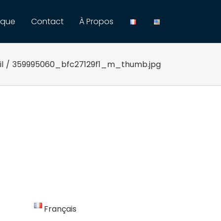
ique
Contact
À Propos
l
/
359995060_bfc27129f1_m_thumb.jpg
Français