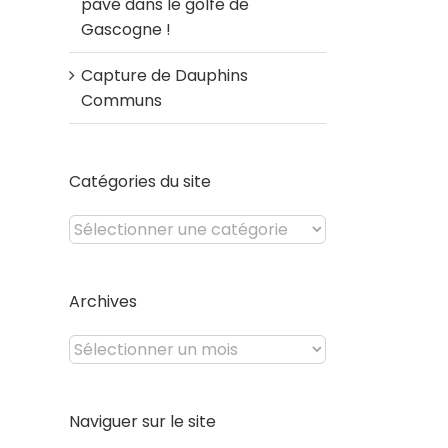
pavé dans le golfe de
Gascogne !
Capture de Dauphins
Communs
Catégories du site
Catégories
du
site
Archives
Archives
Naviguer sur le site