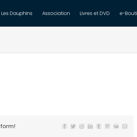
Les Dauphins
Association
Livres et DVD
e-Bout
tform!
Facebook
Twitter
Reddit
LinkedIn
Tumblr
Pinterest
Vk
Email