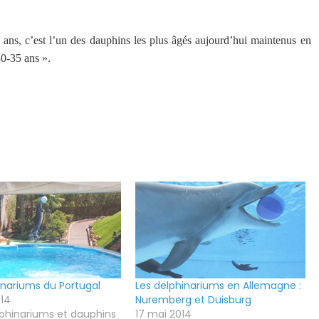
ns, c’est l’un des dauphins les plus âgés aujourd’hui maintenus en
30-35 ans ».
inariums du Portugal
Les delphinariums en Allemagne :
014
Nuremberg et Duisburg
phinariums et dauphins
17 mai 2014