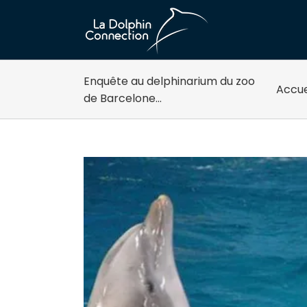
Passer
au
contenu
Enquête au delphinarium du zoo
Accue
de Barcelone…