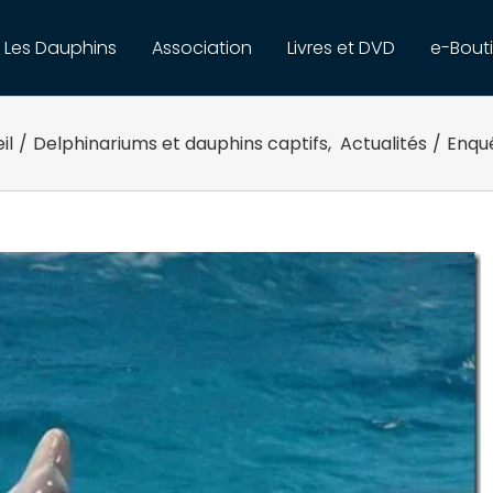
Les Dauphins
Association
Livres et DVD
e-Bout
il
/
Delphinariums et dauphins captifs
,
Actualités
/
Enquê