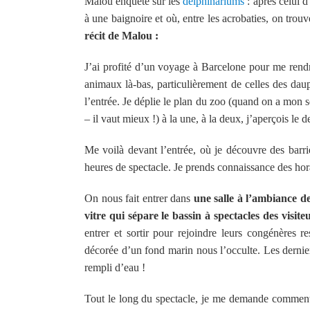
Malou enquête sur les
delphinariums
: après celui d
à une baignoire et où, entre les acrobaties, on tr
récit de Malou :
J’ai profité d’un voyage à Barcelone pour me rend
animaux là-bas, particulièrement de celles des daup
l’entrée. Je déplie le plan du zoo (quand on a mon s
– il vaut mieux !) à la une, à la deux, j’aperçois le d
Me voilà devant l’entrée, où je découvre des barriè
heures de spectacle. Je prends connaissance des hora
On nous fait entrer dans
une salle à l’ambiance d
vitre qui sépare le bassin à spectacles des visiteu
entrer et sortir pour rejoindre leurs congénères re
décorée d’un fond marin nous l’occulte. Les dernie
rempli d’eau !
Tout le long du spectacle, je me demande comment 