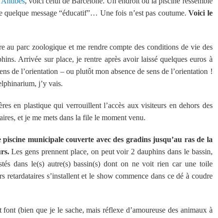
’
Antibes
, voici celui de Barcelone. Un endroit où la piscine ressemble
ouve quelque message “éducatif”… Une fois n’est pas coutume.
Voici le
re au parc zoologique et me rendre compte des conditions de vie des
hins. Arrivée sur place, je rentre après avoir laissé quelques euros à
ens de l’orientation – ou plutôt mon absence de sens de l’orientation !
elphinarium, j’y vais.
res en plastique qui verrouillent l’accès aux visiteurs en dehors des
ires, et je me mets dans la file le moment venu.
e piscine municipale couverte avec des gradins jusqu’au ras de la
rs.
Les gens prennent place, on peut voir 2 dauphins dans le bassin,
stés dans le(s) autre(s) bassin(s) dont on ne voit rien car une toile
rs retardataires s’installent et le show commence dans ce dé à coudre
font (bien que je le sache, mais réflexe d’amoureuse des animaux à