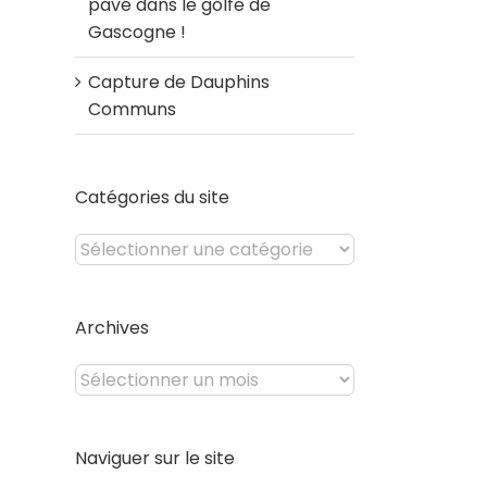
pavé dans le golfe de
Gascogne !
Capture de Dauphins
Communs
Catégories du site
Catégories
du
site
Archives
Archives
Naviguer sur le site