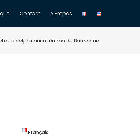
ique
Contact
À Propos
te au delphinarium du zoo de Barcelone…
Français