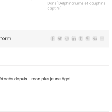
Dans "Delphinariums et dauphins
captifs"
tform!
Facebook
Twitter
Reddit
LinkedIn
Tumblr
Pinterest
Vk
Email
acés depuis ... mon plus jeune âge!