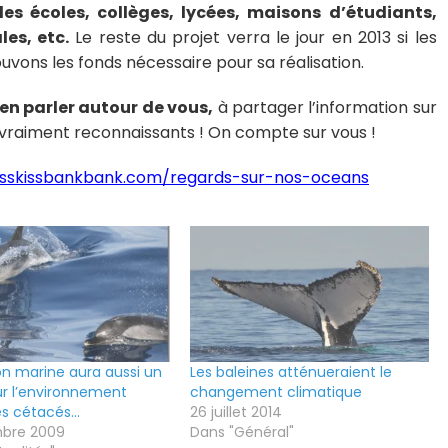
 écoles, collèges, lycées, maisons d’étudiants,
les, etc.
Le reste du projet verra le jour en 2013 si les
rouvons les fonds nécessaire pour sa réalisation.
à en parler autour de vous,
à partager l’information sur
 vraiment reconnaissants ! On compte sur vous !
isskissbankbank.com/regards-sur-nos-oceans
ion marine aura aussi un
Les baleines atténueraient le
r l’environnement
changement climatique
es cétacés…
26 juillet 2014
bre 2009
Dans "Général"