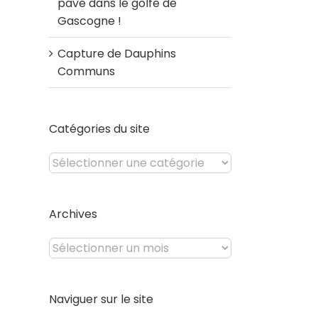
pavé dans le golfe de
Gascogne !
Capture de Dauphins
Communs
Catégories du site
Catégories
du
site
Archives
Archives
Naviguer sur le site