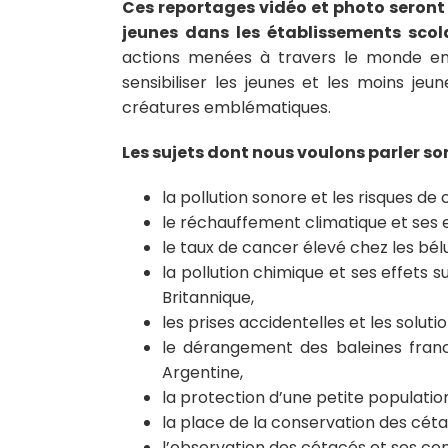
Ces reportages vidéo et photo seront d
jeunes dans les établissements scol
actions menées à travers le monde en
sensibiliser les jeunes et les moins je
créatures emblématiques.
Les sujets dont nous voulons parler son
la pollution sonore et les risques de
le réchauffement climatique et ses e
le taux de cancer élevé chez les bél
la pollution chimique et ses effets 
Britannique,
les prises accidentelles et les solut
le dérangement des baleines fran
Argentine,
la protection d’une petite populati
la place de la conservation des cét
l’observation des cétacés et ses co