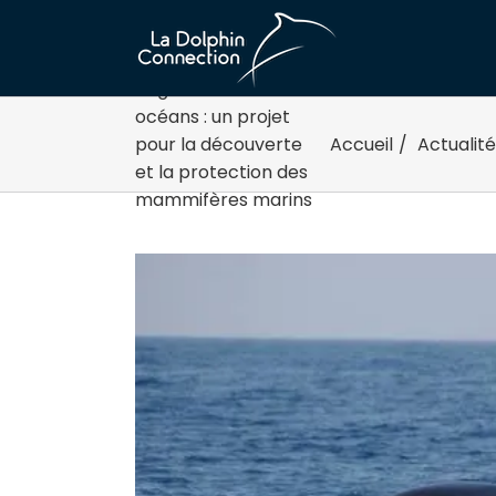
Passer
au
contenu
Regards sur nos
océans : un projet
pour la découverte
Accueil
/
Actualité
et la protection des
mammifères marins