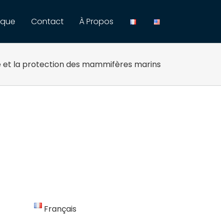
ique
Contact
À Propos
te et la protection des mammifères marins
Français