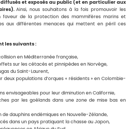
iffusés et exposés au public (et en particulier aux
aires).
Ainsi, nous souhaitons à la fois promouvoir les
 faveur de la protection des mammifères marins et
unes aux différentes menaces qui mettent en péril ces
t les suivants :
 collision en Méditerranée française,
ffets sur les cétacés et pinnipèdes en Norvège,
ugas du Saint-Laurent,
sur deux populations d’orques « résidents » en Colombie-
ions envisageables pour leur diminution en Californie,
ches par les goélands dans une zone de mise bas en
on de dauphins endémiques en Nouvelle-Zélande,
acés dans un pays pratiquant la chasse au Japon,
nséquences en Afrique du Sud,