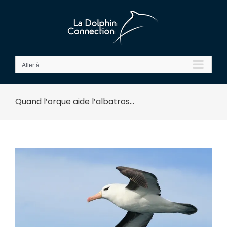
Passer
au
contenu
Aller à...
Quand l’orque aide l’albatros…