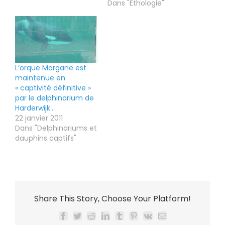
Dans "Ethologie"
L’orque Morgane est
maintenue en
« captivité définitive »
par le delphinarium de
Harderwijk…
22 janvier 2011
Dans "Delphinariums et
dauphins captifs"
Share This Story, Choose Your Platform!
Facebook
Twitter
Reddit
LinkedIn
Tumblr
Pinterest
Vk
Email