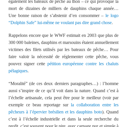
également les bateaux de pêche au thon – ce qui provoque la
mort de dizaines de milliers de dauphins chaque année…
Une bonne raison de s’abstenir d’en consommer –
le logo
“Dolphin Safe” lui-même ne voulant pas dire grand chose
.
Rappelons encore que le WWF estimait en 2003
que plus de
300 000 baleines, dauphins et marsouins étaient annuellement
victimes des filets utilisés par les bateaux de pêche… Pour
faire valoir la nécessité de réglementer cette pêche, vous
pouvez signer cette
pétition européenne contre les chaluts
pélagiques
.
“Moralité” (de ces deux derniers paragraphes…) : l’homme
aussi s’inspire de ce qu’il voit dans la nature. Quand c’est à
l’échelle artisanale, cela peut être pour le meilleur (voir par
exemple ce beau reportage sur
la collaboration entre les
pêcheurs à l’épervier brésilien et les dauphins boto
). Quand
c’est à l’échelle industrielle et dans la seule recherche du
profit, c’est souvent pour le pire, avec carnage pur et simple à