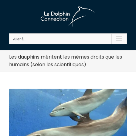
Passer
au
contenu
Aller à...
Les dauphins méritent les mêmes droits que les
humains (selon les scientifiques)