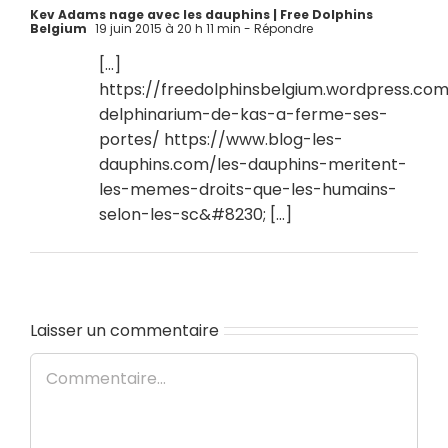
Kev Adams nage avec les dauphins | Free Dolphins
Belgium
19 juin 2015 à 20 h 11 min
- Répondre
[…]
https://freedolphinsbelgium.wordpress.co
delphinarium-de-kas-a-ferme-ses-
portes/
https://www.blog-les-
dauphins.com/les-dauphins-meritent-
les-memes-droits-que-les-humains-
selon-les-sc&#8230
; […]
Laisser un commentaire
Commentaire